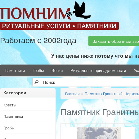
Работаем с 2002года
Заказать обратный зв
У нас цены ниже потому что мы н
Памятники
Гробы
Венки
Ритуальные принадлежности
Ус
Категории
»
Главная
Памятник Гранитный. Церковь
Кресты
Памятник Гранитны
Памятники
Гробы